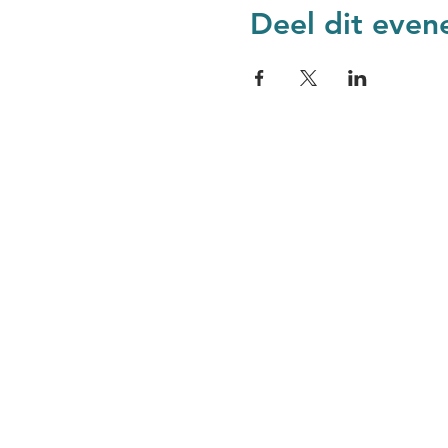
Deel dit eve
Domus Medica & Medupl
Lange Leemstraat 187
2018 Antwerpen
silas.rydant@meduplace.
vragen@domusmedica.b