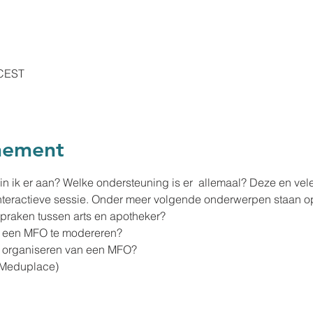
 CEST
nement
n ik er aan? Welke ondersteuning is er  allemaal? Deze en vel
nteractieve sessie. Onder meer volgende onderwerpen staan 
praken tussen arts en apotheker?
m een MFO te modereren?
het organiseren van een MFO?
 (Meduplace)