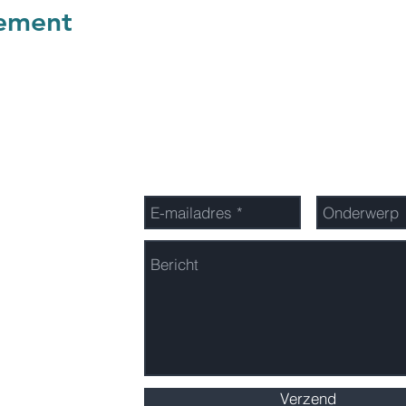
nement
ace
Stuur ons een boodschap
be
e
Verzend