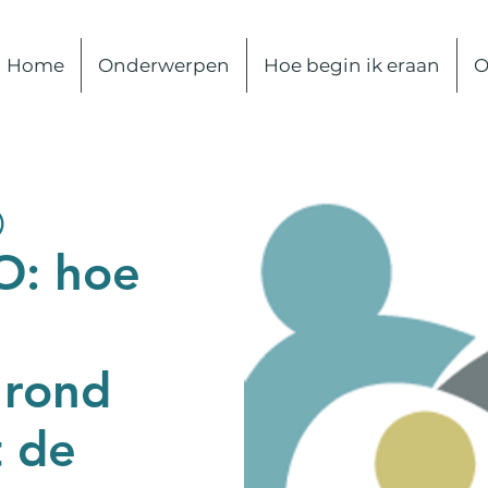
Home
Onderwerpen
Hoe begin ik eraan
O
)
O: hoe
 rond
t de