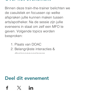
Binnen deze train-the-trainer belichten we
de casuïstiek en focussen op welke
afspraken jullie kunnen maken tussen
arts/apotheker. Na de sessie zijn jullie
eveneens in staat om zelf een MFO te
geven. Volgende topics worden
besproken:
Plaats van DOAC
Belangrijkste interacties &
dosisaanpassingen
Hoe goede afspraken maken tussen
arts & apotheker
Wat moet ik kunnen om een MFO te
modereren?
Hoe start ik zelf met het organiseren
Deel dit evenement
van een MFO?
Om de interactiviteit te garanderen
beperken we het aantal deelnemers tot 22
personen.
Spreker: Dr. Apr. Sara Desmaele (Meduca)