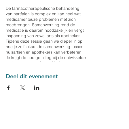
De farmacotherapeutische behandeling
van hartfalen is complex en kan heel wat
medicamenteuze problemen met zich
meebrengen. Samenwerking rond de
medicatie is daarom noodzakelijk en vergt
inspanning van zowel arts als apotheker.
Tijdens deze sessie gaan we dieper in op
hoe je zelf lokaal de samenwerking tussen
huisartsen en apothekers kan verbeteren.
Je krijgt de nodige uitleg bij de ontwikkelde
werkinstrumenten (oa opfrissing
farmacotherapie en opvolging
therapietrouw), maar ook hoe je het
Deel dit evenement
praktisch aanpakt (financieel, logistiek...).
Aan het einde ben je in staat om zelf een
lokaal MFO-project kan opzetten!
Accreditatie wordt aangevraagd voor arts
én apotheker!
Spreker: Dr. Apr. Sara Desmaele
(Meduplace)
Domus Medica &
Meduplace