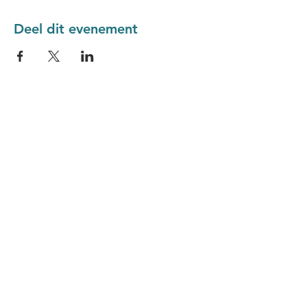
Deel dit evenement
Domus Medica &
Meduplace
Lange Leemstraat 187
2018 Antwerpen
silas.rydant@meduplace.be
vragen@domusmedica.be
Stuur ons een boodschap